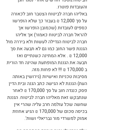
הביטוח.מספר חודשים אחרי נסגר הגן
והעובדות פוטרו.
באליהו חברה לביטוח הצטבר חוב לכאורה
על סך 12,000 ₪ בעבור כך שלא הופרשו
כספים לעובדות (שכמובן הופרשו אך
להראל חברה לביטוח כאמור) אך אליהו
חברה לביטוח הגדילה לעשות ולא ביררה מול
הגננת פשר החוב כמו גם לא תבעה את סך
12,000 ₪ . אלא המתינה כשנתיים ואז
תבעה את הגננת המופתעת שהינה חד הורית
ב 170,000 ₪ !!! לא פחות מזה.
מסיבות טכניות ואישיות (גירושין באותה
העת) הגננת לא הגישה כתב הגנה ובית הדין
פסק כנגדה חוב על סך 170,000 ₪ לאחר
שנתבקש זאת מאליהו חברה לביטוח. הגננת
שחשה שכל עולמה חרב עליה שהרי אין
בכיסה סכום של 170,000 ₪ הגיע אחוזת
אמוק למשרדי מור גבריאלי ושות'.