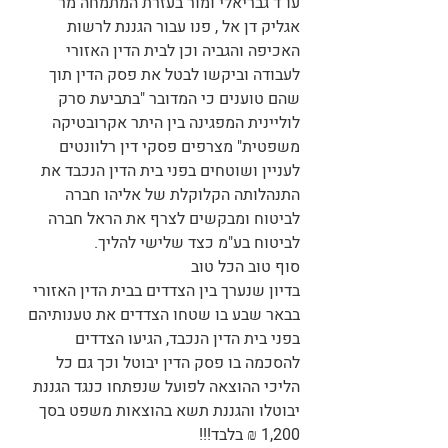
עו"ד גבריאלי ומור בעזרת המתמחה מר
אגליק דן אל , פנו עבור הגננת לרשות
האכיפה והגביה וכן לבית הדין האזורי
לעבודה וביקשו לבטל את פסק הדין תוך
שהם טוענים כי המדובר "בתביעת סרק
לוליינית המפגינה בין היתר אקרובטיקה
משפטית" מצרפים פסקי דין רלוונטים
לעניין ושוטחים בפני בית הדין הנכבד את
התנהלותה הקלוקלת של אליהו חברה
לביטוח ומבקשים לצרף את הראל חברה
לביטוח בע"מ כצד שלישי להליך.
סוף טוב הכל טוב
בדיון שנערך בין הצדדים בבית הדין האזורי
בבאר שבע בו שטחו הצדדים את טענותיהם
בפני בית הדין הנכבד, הגיעו הצדדים
להסכמה בו פסק הדין יבוטל וכך גם כל
הליכי ההוצאה לפועל שנפתחו כנגד הגננת
יבוטלו והגננת תשא בהוצאות משפט בסך
1,200 ₪ בלבד!!!