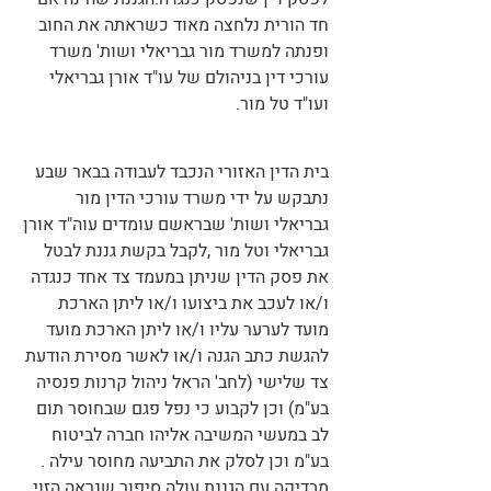
חד הורית נלחצה מאוד כשראתה את החוב
ופנתה למשרד מור גבריאלי ושות' משרד
עורכי דין בניהולם של עו"ד אורן גבריאלי
ועו"ד טל מור.
בית הדין האזורי הנכבד לעבודה בבאר שבע
נתבקש על ידי משרד עורכי הדין מור
גבריאלי ושות' שבראשם עומדים עוה"ד אורן
גבריאלי וטל מור ,לקבל בקשת גננת לבטל
את פסק הדין שניתן במעמד צד אחד כנגדה
ו/או לעכב את ביצועו ו/או ליתן הארכת
מועד לערער עליו ו/או ליתן הארכת מועד
להגשת כתב הגנה ו/או לאשר מסירת הודעת
צד שלישי (לחב' הראל ניהול קרנות פנסיה
בע"מ) וכן לקבוע כי נפל פגם שבחוסר תום
לב במעשי המשיבה אליהו חברה לביטוח
בע"מ וכן לסלק את התביעה מחוסר עילה .
מבדיקה עם הגננת עולה סיפור שנראה הזוי