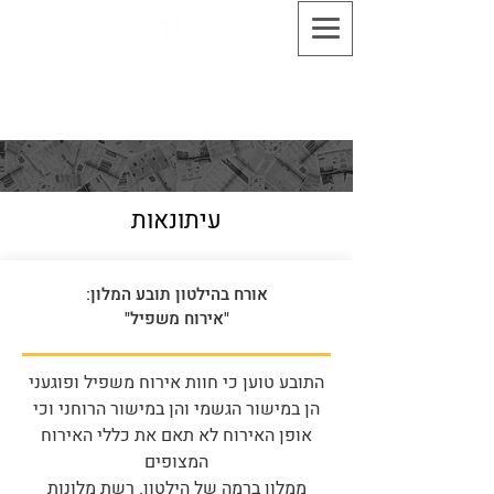
03-5661010 משרד עורכי דין מור גבריאלי
ושות' - התקשר עכשיו לקבוע עימנו פגישה
עיתונאות
אורח בהילטון תובע המלון:
"אירוח משפיל"
התובע טוען כי חוות אירוח משפיל ופוגעני
הן במישור הגשמי והן במישור הרוחני וכי
אופן האירוח לא תאם את כללי האירוח
המצופים
ממלון ברמה של הילטון. רשת מלונות